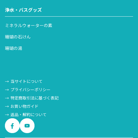
※定期お届けのお客様は上記に関わらずご指定日にお届けさ
す。
浄水・バスグッズ
せていただきます。
※お届け日によっては、通常と宅配業者が変更になる場合が
ミネラルウォーターの素
ございますので、予めご了承ください。
珊瑚の石けん
珊瑚の湯
当サイトについて
プライバシーポリシー
特定商取引法に基づく表記
お買い物ガイド
返品・解約について