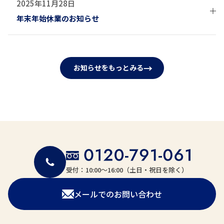
2025年11月28日
2026年8月8日(土)～2026年8月16日(日)
ついて、下記の通りお知らせいたします。
年末年始休業のお知らせ
※上記休業中はお電話でのご注文、お問合せはお受けできま
期間中は大変ご面倒をお掛けいたしますが、何卒ご理解の
せん。
程、宜しくお願いいたします。
いつもチャージングプラスの製品をご愛顧いただき誠に有難
※Webサイトからのご注文、お問合せは期間中もお受けいた
うございます
しますが、出荷業務、ご返信は休業明けからとなりますので
【休業日】
→
お知らせをもっとみる
ご了承をお願いいたします。
2026年4月29日(水)、2026年5月2日(土)～2026年5月6日(水)
通信販売ご利用のお客様へ、年末年始休業のご案内をさせて
※基本カレンダー通りでの営業となりますが、貨物混雑によ
いただきます。
【休業前最終出荷】
り、出荷を一部制限する場合がございます。
2026年8月7日(金)午前中までのご注文分(与信完了分)
【出荷スケジュール】
【休業期間】
【休業後出荷開始】
休業前出荷の受注受付は以下の通りです。
2026年8月17日(月)より
2025年12月29日(月)～2026年1月6日(火)まで
受付：10:00〜16:00（土日・祝日を除く）
(電話受注) 営業日10:00～16:00
年内最終出荷は12月26日(金)までとなります。
※定期購入のお客様は予定通りご指定日にお届けさせていた
※午前11時までの受付であれば即日出荷対応が出来る場合が
メールでのお問い合わせ
通常営業開始は2026年1月6日(火)からとなります。
だきます。
ございます。
※フリーコールは平日10時～16時までとさせていただいてお
※上記休業中はお電話でのご注文はお受けできません。