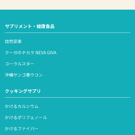
ります。お急ぎの方は、メールにてお問合せをお願い申し上
※WebサイトならびにFAXからのご注文は期間中もお受けい
げます。ただし、夏季休業期間中は休業明けからの対応とな
休業日以外は出荷手配を行いますが、休業日の受注分はすべ
たしますが、出荷手配は休業明けからとなりますのでご注意
りますこと、ご承知おきください
て営業日での出荷手配となりますため、お届け日時が前後す
ください。
サプリメント・健康食品
※尚、代表電話はAI電話対応となっております。ご注文お問
る場合がございますので、何卒ご了承をお願い申し上げま
※定期お届け製品については、ご指定通りのお届けをさせて
い合わせは、フリーコールまでお願いいたします。
す。
琉然菜果
いただきます。
発送完了メールをご覧の上、各運送会社にてお荷物の受け取
クーガのチカラ NEVA GIVA
り指定日の変更等が出来ますので、ご利用をお願いいたしま
到着日の変更希望やご注文などに関するお問い合わせは、お
コーラルスター
す。
問い合わせメールフォームか下記お電話までお願いいたしま
沖縄サンゴ春ウコン
す。メールでのご連絡がスムーズです。
連休明け出荷開始日: 2026年5月7日(木)
尚、例年休業前後は貨物が混雑し、到着日時に影響がある場
クッキングサプリ
合がございますので、予めご了承の程、お願い申し上げま
す。
※連休前後は貨物が大変混雑する為、ご希望納期や指定時間
かけるカルシウム
に到着しない可能性もございますので、納期には余裕をもっ
かけるポリフェノール
チャージングプラス:0120-791-061(フリーコール)
てお早目のご注文をお待ちしております。
※お電話の受付は平日10:00～16:00 のみとなります。メール
かけるファイバー
でのお問い合わせに何卒ご協力をよろしくお願いいたしま