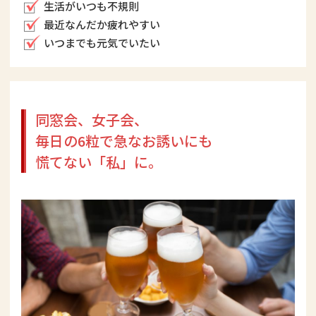
沖縄産春ウコン720mg、沖縄産サンゴカルシウム640mg（力ル
生活がいつも不規則
シウム200mg）
最近なんだか疲れやすい
いつまでも元気でいたい
内容量
350mg×180粒入（約30日分）
同窓会、女子会、
毎日の6粒で
急なお誘いにも
慌てない「私」に。