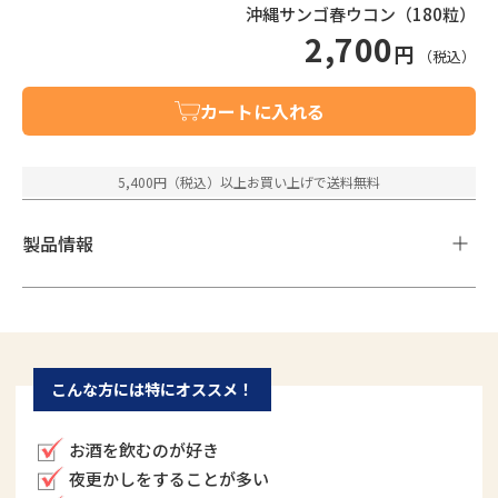
沖縄サンゴ春ウコン（180粒）
2,700
円
（税込）
カートに入れる
5,400円（税込）以上お買い上げで送料無料
製品情報
原材料
春ウコン末、サンゴカルシウム、還元麦芽糖水飴、デキストリ
こんな方には特にオススメ！
ン、グリセリン脂肪酸工ステル、微粒二酸化ケイ素、セラック
お酒を飲むのが好き
特長成分（1日6粒：2.1gあたり）
夜更かしをすることが多い